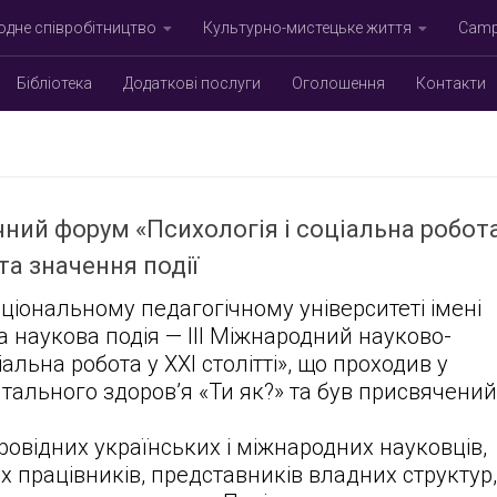
дне співробітництво
Культурно-мистецьке життя
Campu
Бібліотека
Додаткові послуги
Оголошення
Контакти
чний форум «Психологія і соціальна робот
 та значення події
іональному педагогічному університеті імені
а наукова подія — ІІІ Міжнародний науково-
альна робота у ХХІ столітті», що проходив у
тального здоров’я «Ти як?» та був присвячений
ровідних українських і міжнародних науковців,
х працівників, представників владних структур,