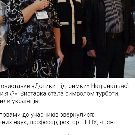
овиставки «Дотики підтримки» Національної
Ти як?». Виставка стала символом турботи,
или українців.
словами до учасників звернулися:
них наук, професор, ректор ПНПУ, член-