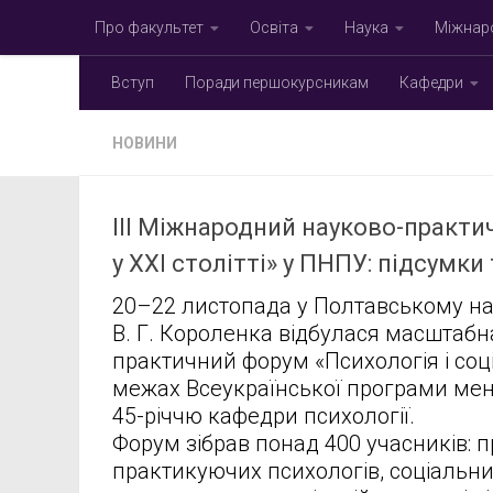
Про факультет
Освіта
Наука
Міжнаро
Skip to content
Вступ
Поради першокурсникам
Кафедри
НОВИНИ
ІІІ Міжнародний науково-практи
у ХХІ столітті» у ПНПУ: підсумки
20–22 листопада у Полтавському нац
В. Г. Короленка відбулася масштабн
практичний форум «Психологія і соці
межах Всеукраїнської програми мен
45-річчю кафедри психології.
Форум зібрав понад 400 учасників: п
практикуючих психологів, соціальни