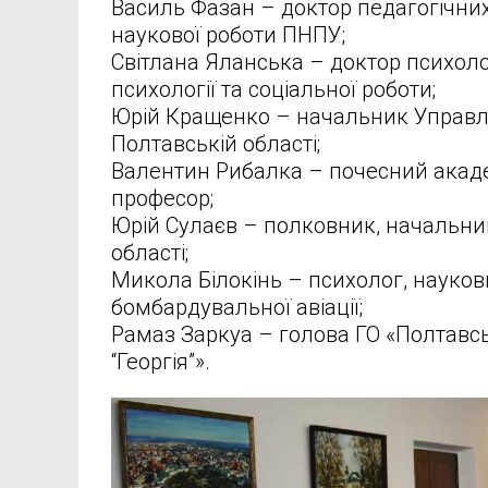
Василь Фазан – доктор педагогічних 
наукової роботи ПНПУ;
Світлана Яланська – доктор психоло
психології та соціальної роботи;
Юрій Кращенко – начальник Управлі
Полтавській області;
Валентин Рибалка – почесний акаде
професор;
Юрій Сулаєв – полковник, начальник
області;
Микола Білокінь – психолог, науков
бомбардувальної авіації;
Рамаз Заркуа – голова ГО «Полтавсь
“Георгія”».