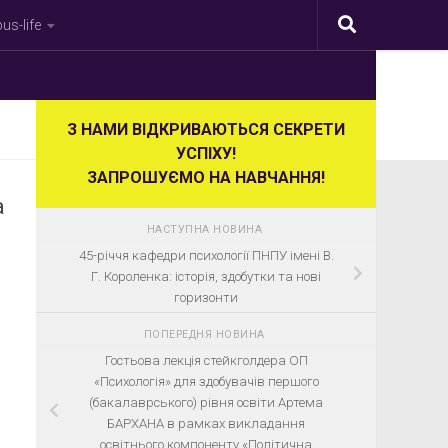
s-life
З НАМИ ВІДКРИВАЮТЬСЯ СЕКРЕТИ
УСПІХУ!
ЗАПРОШУЄМО НА НАВЧАННЯ!
а
НАСТУПНА НОВИНА
45-річчя кафедри психології ПНПУ імені В.
Г. Короленка: історія, здобутки та нові
горизонти
ПОПЕРЕДНЯ НОВИНА
Гостьова лекція стейкголдера ОП
«Психологія» для здобувачів першого
(бакалаврського) рівня освіти Артема
БАРХАНА в рамках викладання
освітнього компоненту «Політична