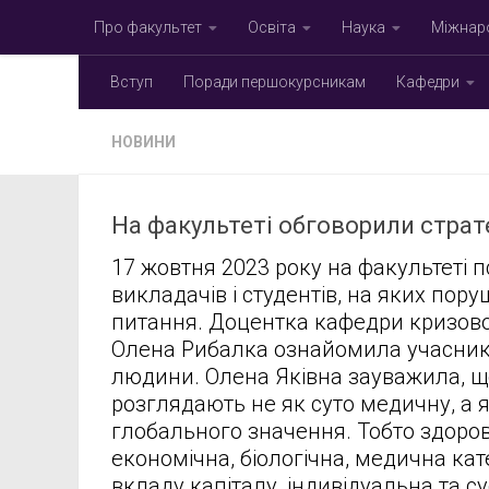
Про факультет
Освіта
Наука
Міжнаро
Skip to content
Вступ
Поради першокурсникам
Кафедри
НОВИНИ
На факультеті обговорили страте
17 жовтня 2023 року на факультеті пс
викладачів і студентів, на яких пор
питання. Доцентка кафедри кризової
Олена Рибалка ознайомила учасник
людини. Олена Яківна зауважила, щ
розглядають не як суто медичну, а
глобального значення. Тобто здоров
економічна, біологічна, медична кате
вкладу капіталу, індивідуальна та с