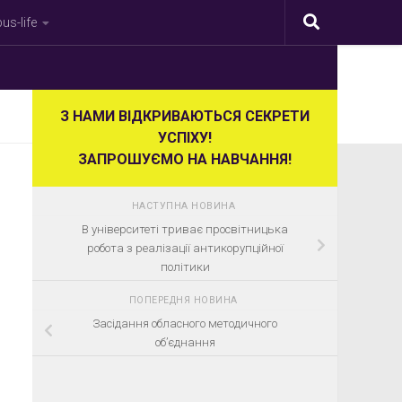
s-life
З НАМИ ВІДКРИВАЮТЬСЯ СЕКРЕТИ
УСПІХУ!
ЗАПРОШУЄМО НА НАВЧАННЯ!
НАСТУПНА НОВИНА
В університеті триває просвітницька
робота з реалізації антикорупційної
політики
ПОПЕРЕДНЯ НОВИНА
Засідання обласного методичного
об’єднання