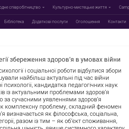
дне співробітництво
Культурно-мистецьке життя
Campu
Бібліотека
Додаткові послуги
Оголошення
Контакти
гії збереження здоров’я в умовах війни
ихології і соціальної роботи відбулися збори
ушували найбільш актуальні під час війни
 психології, кандидатка педагогічних наук
ів із актуальними проблемами здоров’я
о за сучасними уявленнями здоров’я
 як комплексну проблему, складний феномен
’я визначається як філософська, соціальна,
горії, разом із тим – як об’єкт споживання,
успільна цінність, явище системного характеру,