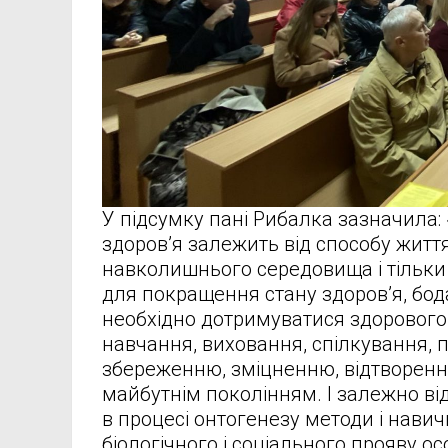
У підсумку пані Рибалка зазначила:
здоров’я залежить від способу життя
навколишнього середовища і тільки 
для покращення стану здоров’я, бод
необхідно дотримуватися здорового 
навчання, виховання, спілкування, п
збереженню, зміцненню, відтворенню
майбутнім поколінням. І залежно від
в процесі онтогенезу методи і нави
біологічного і соціального прояву особ