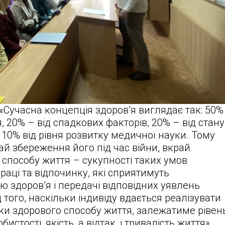
 «Сучасна концепція здоров’я виглядає так: 50%
, 20% – від спадкових факторів, 20% – від стану
10% від рівня розвитку медичної науки. Тому
ай збереження його під час війни, вкрай
способу життя – сукупності таких умов
раці та відпочинку, які сприятимуть
 здоров’я і передачі відповідних уявлень
 того, наскільки індивіду вдається реалізувати
чки здорового способу життя, залежатиме рівен
истості, якість, а відтак, і тривалість життя».