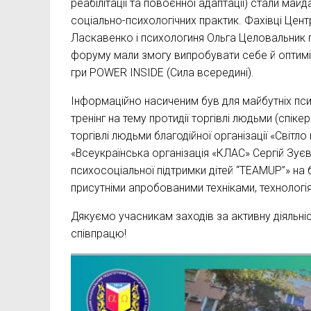
реабілітації та повоєнної адаптації) стали м
соціально-психологічних практик. Фахівці Це
Ласкавенко і психологиня Ольга Целовальник 
форуму мали змогу випробувати себе й оптиміз
гри POWER INSIDE (Сила всередині).
Інформаційно насиченим був для майбутніх псих
тренінг на тему протидії торгівлі людьми (спіке
торгівлі людьми благодійної організації «Світл
«Всеукраїнська організація «КЛАС» Сергій Зуєв
психосоціальної підтримки дітей “TEAMUP”» на 
присутніми апробованими техніками, технолог
Дякуємо учасникам заходів за активну діяльні
співпрацю!