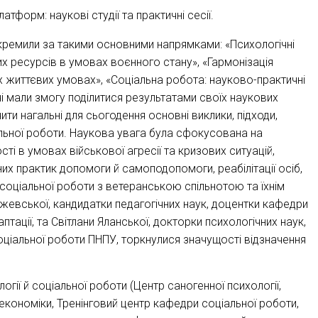
форм: наукові студії та практичні сесії.
ремили за такими основними напрямками: «Психологічні
их ресурсів в умовах воєнного стану», «Гармонізація
 життєвих умовах», «Соціальна робота: науково-практичні
ачі мали змогу поділитися результатами своїх наукових
ти нагальні для сьогодення основні виклики, підходи,
оціальної роботи. Наукова увага була сфокусована на
і в умовах військової агресії та кризових ситуацій,
них практик допомоги й самоподопомоги, реабілітації осіб,
 соціальної роботи з ветеранською спільнотою та їхнім
евської, кандидатки педагогічних наук, доцентки кафедри
аптації, та Світлани Яланської, докторки психологічних наук,
соціальної роботи ПНПУ, торкнулися значущості відзначення
гії й соціальної роботи (Центр саногенної психології,
економіки, Тренінговий центр кафедри соціальної роботи,