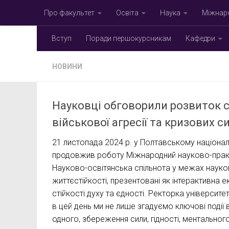
Про факультет
Освіта
Наука
Міжнаро
Skip to content
Вступ
Поради першокурсникам
Кафедри
НОВИНИ
Науковці обговорили розвиток с
військової агресії та кризових с
21 листопада 2024 р. у Полтавському національ
продовжив роботу Міжнародний науково-практич
Науково-освітянська спільнота у межах науково
життєстійкості, презентовані як інтерактивна е
стійкості духу та єдності. Ректорка університ
в цей день ми не лише згадуємо ключові події в
одного, збереження сили, гідності, ментального 