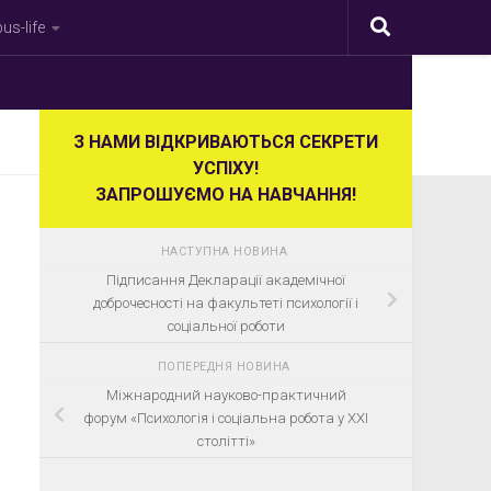
s-life
З НАМИ ВІДКРИВАЮТЬСЯ СЕКРЕТИ
УСПІХУ!
ЗАПРОШУЄМО НА НАВЧАННЯ!
НАСТУПНА НОВИНА
Підписання Декларації академічної
доброчесності на факультеті психології і
соціальної роботи
ПОПЕРЕДНЯ НОВИНА
Міжнародний науково-практичний
форум «Психологія і соціальна робота у ХХІ
столітті»