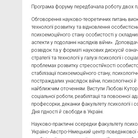
Програма форуму передбачала роботу двох плат
Обговорення науково-теоретичних питань виок
технології розвитку та відновлення особистісн
психоемоційного стану особистості у складних
аспекти у подоланні наслідків війни». Доповід
розвідок та у форматі наукових дискусій означи
стратегії та технології у галузі психології і с
проблемах розвитку стресостійкості особистост
стабілізації психоемоційного стану, психологіч
постраждалих унаслідок війни, психологічної й
найближчим оточенням. Виступи Любові Куторж
соціальної роботи, реабілітації та повоєнної ад
професорки, деканки факультету психології і 
Дня гідності й свободи в Україні.
Науково-практичні осередки факультету психоло
Україно-Австро-Німецький центр поведінкової 