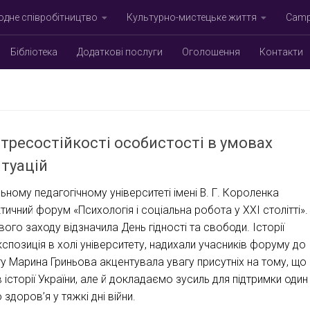
дне співробітництво
Культурно-мистецьке життя
Campu
Бібліотека
Додаткові послуги
Оголошення
Контакти
тресостійкості особистості в умовах
итуацій
ному педагогічному університеті імені В. Г. Короленка
ний форум «Психологія і соціальна робота у ХХІ столітті».
го заходу відзначила День гідності та свободи. Історії
кспозиція в холі університету, надихали учасників форуму до
ету Марина Гриньова акцентувала увагу присутніх на тому, що
 історії України, але й докладаємо зусиль для підтримки один
здоров’я у тяжкі дні війни.