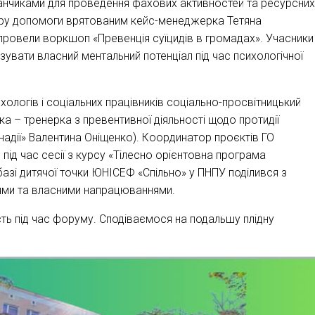
айданчиками для проведення фахових активностей та ресурсних
нтру допомоги врятованим кейс-менеджерка Тетяна
провели воркшоп «Превенція суїцидів в громадах». Учасники
увати власний ментальний потенціал під час психологічної
ологів і соціальних працівників соціально-просвітницький
рка – тренерка з превентивної діяльності щодо протидії
о надії» Валентина Оніщенко). Координатор проєктів ГО
 під час сесії з курсу «Тілесно орієнтовна програма
базі дитячої точки ЮНІСЕФ «Спільно» у ПНПУ поділився з
іями та власними напрацюваннями.
сть під час форуму. Сподіваємося на подальшу плідну