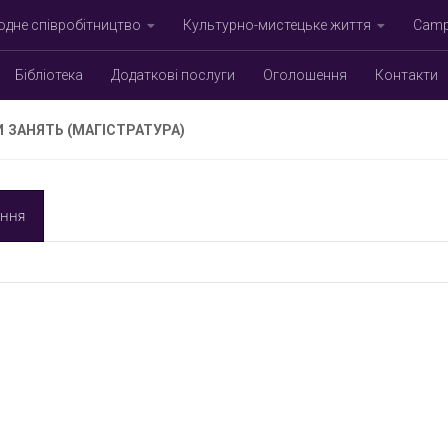
дне співробітництво
Культурно-мистецьке життя
Campu
Бібліотека
Додаткові послуги
Оголошення
Контакти
 ЗАНЯТЬ (МАГІСТРАТУРА)
ання