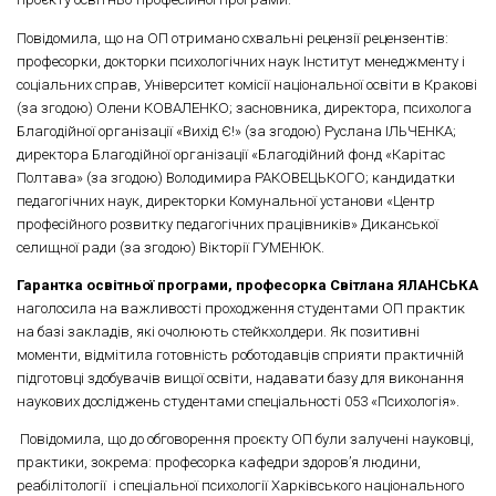
Повідомила, що на ОП отримано схвальні рецензії рецензентів:
професорки, докторки психологічних наук Інститут менеджменту і
соціальних справ, Університет комісії національної освіти в Кракові
(за згодою) Олени КОВАЛЕНКО; засновника, директора, психолога
Благодійної організації «Вихід Є!» (за згодою) Руслана ІЛЬЧЕНКА;
директора Благодійної організації «Благодійний фонд «Карітас
Полтава» (за згодою) Володимира РАКОВЕЦЬКОГО; кандидатки
педагогічних наук, директорки Комунальної установи «Центр
професійного розвитку педагогічних працівників» Диканської
селищної ради (за згодою) Вікторії ГУМЕНЮК.
Гарантка освітньої програми, професорка Світлана ЯЛАНСЬКА
наголосила на важливості проходження студентами ОП практик
на базі закладів, які очолюють стейкхолдери. Як позитивні
моменти, відмітила готовність роботодавців сприяти практичній
підготовці здобувачів вищої освіти, надавати базу для виконання
наукових досліджень студентами спеціальності 053 «Психологія».
Повідомила, що до обговорення проєкту ОП були залучені науковці,
практики, зокрема: професорка кафедри здоровʼя людини,
реабілітології і спеціальної психології Харківського національного