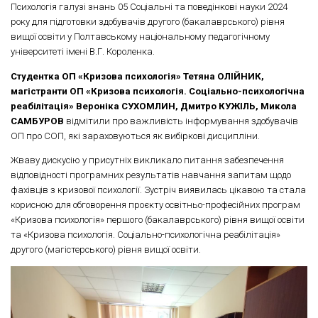
Психологія галузі знань 05 Соціальні та поведінкові науки 2024
року для підготовки здобувачів другого (бакалаврського) рівня
вищої освіти у Полтавському національному педагогічному
університеті імені В.Г. Короленка.
Студентка ОП «Кризова психологія» Тетяна ОЛІЙНИК,
магістранти ОП «Кризова психологія. Соціально-психологічна
реабілітація» Вероніка СУХОМЛИН, Дмитро КУЖІЛЬ, Микола
САМБУРОВ
відмітили про важливість інформування здобувачів
ОП про СОП, які зараховуються як вибіркові дисципліни.
Жваву дискусію у присутніх викликало питання забезпечення
відповідності програмних результатів навчання запитам щодо
фахівців з кризової психології. Зустріч виявилась цікавою та стала
корисною для обговорення проєкту освітньо-професійних програм
«Кризова психологія» першого (бакалаврського) рівня вищої освіти
та «Кризова психологія. Соціально-психологічна реабілітація»
другого (магістерського) рівня вищої освіти.