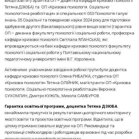
вищої освіти (гарантка ОП – доцентка кафедри кризової психології
Тетяна ДЗЮБА) та ОП «Кризова психологія. Соціально-
психологічна реабілітація» зі спеціальності 053 Психологія галузі
знань 05 Соціальні та поведінкові науки 2024 року для підготовки
здобувачів другого (бакалаврського) рівня вищої освіти (гарантка
ОП – деканка факультету психології і соціальної роботи, професорка
кафедри кризової психології Світлала ЯЛАНСЬКА), які
впроваджуються на базі кафедри кризової психології факультету
психології і соціальної роботи у Полтавському національному
педагогічному університеті імені В.Г. Короленка.
Активними учасниками засідання робочої групи були доцентка
кафедри кризової психології Олена РИБАЛКА, студентка ОП
«Кризова психологія» Тетяна ОЛІЙНИК, магістранти ОП «Кризова
психологія. Соціально-психологічна реабілітація» Вероніка
СУХОМЛИН, Дмитро КУЖІЛЬ, Микола САМБУРОВ.
Гарантка освітньої програми, доцентка
Тетяна ДЗЮБА
ознайомила присутніх із результатами цьогорічного моніторингу
якості освіти та проєктом освітньої програми. Відмітила, що в
цілому отримано схвальні відгуки на ОП. Рекомендації та
пропозиції стейкхолдерів і роботодавців враховані під час розробки
проєкту освітньо-професійної програми.