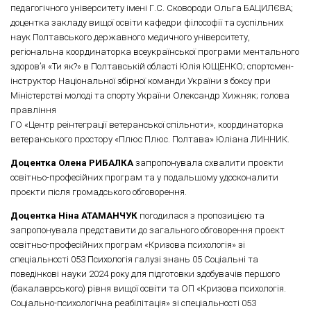
педагогічного університету імені Г.С. Сковороди Ольга БАЦИЛЄВА;
доцентка закладу вищої освіти кафедри філософії та суспільних
наук Полтавського державного медичного університету,
регіональна координаторка всеукраїнської програми ментального
здоров’я «Ти як?» в Полтавській області Юлія ЮЩЕНКО; спортсмен-
інструктор Національної збірної команди України з боксу при
Міністерстві молоді та спорту України Олександр Хижняк; голова
правління
ГО «Центр реінтеграції ветеранської спільноти», координаторка
ветеранського простору «Плюс Плюс. Полтава» Юліана ЛИННИК.
Доце
нтка Олена РИБАЛКА
запропонувала схвалити проєкти
освітньо-професійних програм та у подальшому удосконалити
проєкти після громадського обговорення.
Доцентка Ніна АТАМАНЧУК
погодилася з пропозицією та
запропонувала представити до загального обговорення проєкт
освітньо-професійних програм «Кризова психологія» зі
спеціальності 053 Психологія галузі знань 05 Соціальні та
поведінкові науки 2024 року для підготовки здобувачів першого
(бакалаврського) рівня вищої освіти та ОП «Кризова психологія.
Соціально-психологічна реабілітація» зі спеціальності 053